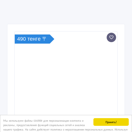
490 тенге 〒
Мы используем файлы cookie для персонализации контента и
Принять!
рекламы, предоставления функций социальных сетей и анализа
нашего трафика. На сайте действует политика о неразглашении персональных данных. Используя