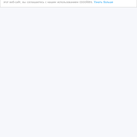
этот веб-сайт, вы соглашаетесь с нашим использованием coookies.
Узнать больше
ARMTEX [Performance Series] – 300D
OXFORD PU1000
03/06/2026 11:25
Продам прочее
Казахстан, Актау
2 149 тенге 〒