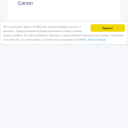
Canon
01/04/2016 10:55
Мы используем файлы cookie для персонализации контента и
Принять!
рекламы, предоставления функций социальных сетей и анализа
Фототехника
нашего трафика. На сайте действует политика о неразглашении персональных данных. Используя
Казахстан, Актау
этот веб-сайт, вы соглашаетесь с нашим использованием coookies.
Узнать больше
100 000 тенге 〒