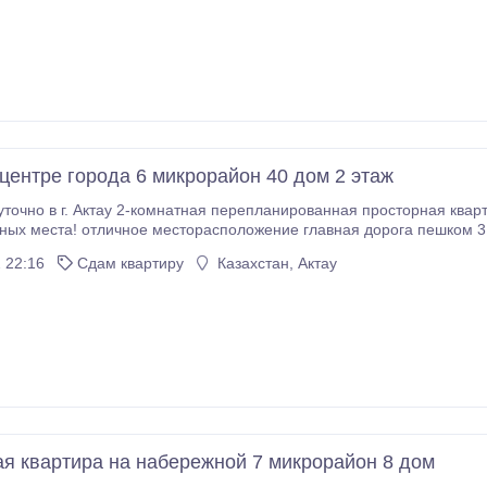
 центре города 6 микрорайон 40 дом 2 этаж
 в г. Актау 2-комнатная перепланированная просторная квартира, центр города 6 микрорайоне 40
кулинария "Смак", кафе, Рестораны, Банки, аптеки, всё рядом в квартире
 22:16
Сдам квартиру
Казахстан, Актау
ральная машина автомат, микроволновка, электрический чайник, вся необходимая
посуда WiFi, кабельное TV, цена указанная на сайте для 2 чел
ая квартира на набережной 7 микрорайон 8 дом