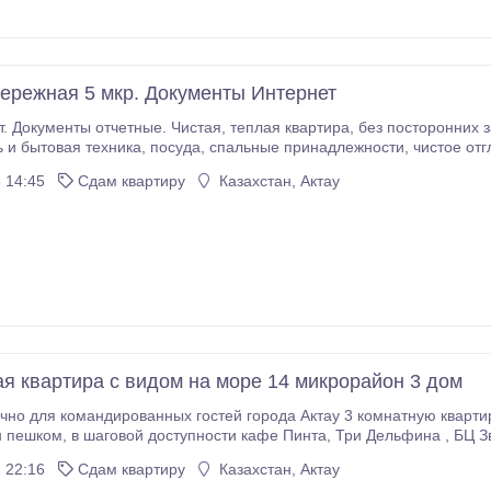
ережная 5 мкр. Документы Интернет
истая, теплая квартира, без посторонних запахов. есть Всё для комфортного проживания:
льные принадлежности, чистое отглаженное постельное бельё, махровые
ебоев. - Удобное расположение дома, район лучших Отелей Актау - "Holiday
 14:45
Сдам квартиру
Казахстан, Актау
an Riviera Grand Palace".
ая квартира с видом на море 14 микрорайон 3 дом
чно для командированных гостей города Актау 3 комнатную кварти
ком, в шаговой доступности кафе Пинта, Три Дельфина , БЦ Звезда Актау, Сбербанк, Аким
 22:16
Сдам квартиру
Казахстан, Актау