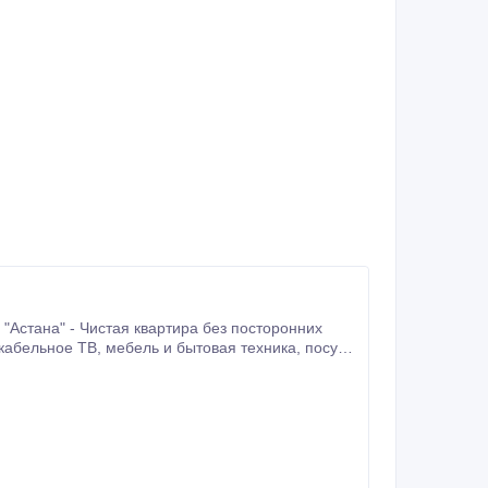
для приготовления и принятия пищи. Чистое, отглаженное белье, полотенца махровые, покрывало на пляж.