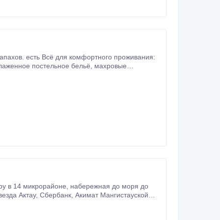
ру в 14 микрорайоне, набережная до моря до
ат Мангистауской
области, напротив 11 микрорайон центр города , площадь Ынтымак , МЦ Нейрон, Народный банк .