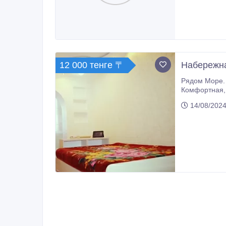
12 000 тенге 〒
Набережна
Рядом Море. 5-7
Комфортная, ухоженная квартира. Новая Мебель, техника, сантехника. Белье чистое, отглаженное, полотенца махровые. По
14/08/2024