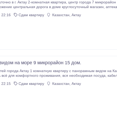
у 2-комнатная квартира, центр города 7 микрорайон 8 дом 3 этаж, есть лифт. Отличное
нтральная дорога в доме круглосуточный магазин, аптека, "Винотека"- большой выбор Итальянских,
мые лучшие в городе, в шаговой
 22:16
Сдам квартиру
Казахстан, Актау
ария "Смак", Рестораны, Банки, БЦ Элит альянс, Турецкий ресторан "Мармарис", кофейня
 видом на море 9 микрорайон 15 дом.
ей города Актау 1 комнатную квартиру с панорамным видом на Каспийск
о проживания, вся необходимая посуда, кабельное+ wifi.В шаговой доступности бизнес Центр
 22:15
Сдам квартиру
Казахстан, Актау