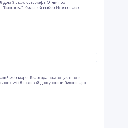
электрический чайник, вся необходимая посуда WiFi, кабельное TV, цена указанная на сайте для 2 человек, не менее 3 суток.
ое море. Квартира чистая, уютная в
Звезда Актау, Народный банк, отель Renaissanse, Chechil Pub, кафе Элис, кафе Пинта кафе, Три дельфина.