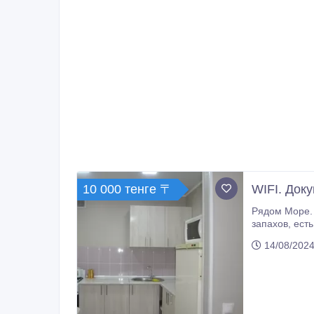
10 000 тенге 〒
WIFI. Док
Рядом Море. пляж, парк АкБота, аттракционы, яхты, колесо обозрения. площадь "Ас
запахов, есть всё для комфортного проживания: Сплит-система. Wi-Fi интернет, кабельное ТВ, мебель и бытовая техника, посуда
14/08/2024