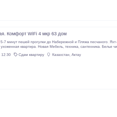
я. Комфорт WiFi 4 мкр 63 дом
 минут пешей прогулки до Набережной и Пляжа песчаного. Яхт-клуб. Парк АкБота, с
суда
для приготовления и
 12:30
Сдам квартиру
Казахстан, Актау