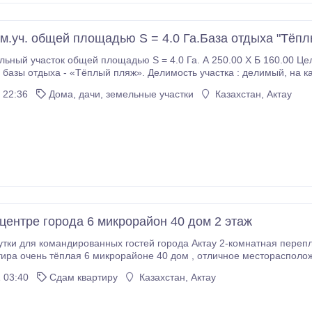
м.уч. общей площадью S = 4.0 Га.База отдыха "Тёпл
асток общей площадью S = 4.0 Га. А 250.00 Х Б 160.00 Целевое назначение : для строительства и
ыха - «Тёплый пляж». Делимость участка : делимый, на каждый из участков имеется отдельный гос АКТ.
 обременений в использовании : НЕТ Местоположение : см.
 22:36
Дома, дачи, земельные участки
Казахстан, Актау
 центре города 6 микрорайон 40 дом 2 этаж
тки для командированных гостей города Актау 2-комнатная перепланиро
ира очень тёплая 6 микрорайоне 40 дом , отличное месторасположение
апротив круглосуточная кулинария "Смак", кафе Рестораны,
 03:40
Сдам квартиру
Казахстан, Актау
электрический чайник , вся необходимая посуда, WiFi, кабельное TV.