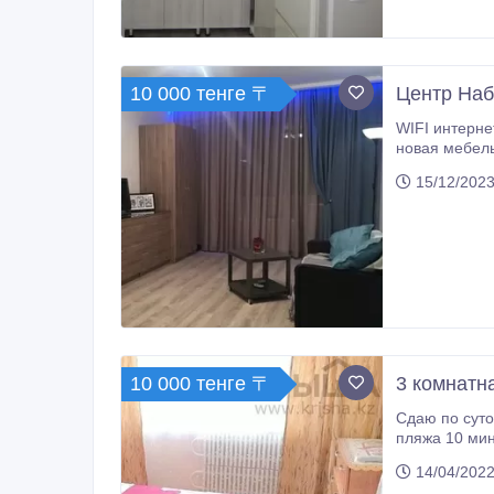
10 000 тенге 〒
Центр Наб
WIFI интернет. Документы отчетные. Ч
новая мебель и бытовая техника, посуда, спа
полотенца. Везде питьевая вода, горячая без пер
15/12/2023
Inn" и "Caspi
10 000 тенге 〒
3 комнатн
Сдаю по суто
пляжа 10 мин пеш
14/04/2022