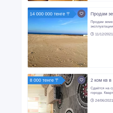
14 000 000 тенге 〒
Продам зе
Продам земельный уч
эксплуатации базы отд
Ограничений,
11/12/2021
8 000 тенге 〒
2 ком кв в
Сдаётся на су
города. Кварт
круглосуточный магазин, с боку дома The Old Pub ( Shamrock), н
24/06/2021
Банки, аптеки, всё рядом в квартире есть всё необходимое: сплит система, стиральная машина автомат, микроволновка ,