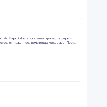
кальная тропа, пещеры -
 принятия пищи. Сплит-система. Везде питьевая вода, горячая без перебоев.