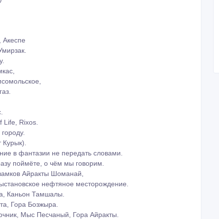
ауской области.
опан ата.
ле.
ль и обратно.
)