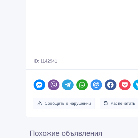
Профессиональный водитель довезет вас с комфорт
Поездка с водителем из аэропорта/вокзала в отель
Трансфер — надёжная, удобная и доступная услуга 
Трансфер, встреча в аэропорту, на вокзале или в от
Отель Rixos Aktau, Рахат, Актау, Жеруйык, Три Дель
Самал, Виктория, Chagala, Достык, Кайспийский Бер
Шырак, Golden Palace, Арай, Grand Nur Plaza, Сале
Тахи по нефтяные и газовые месторождения Манги
Круглосуточное такси в Актау.
Чек приходник счет-фактура.