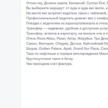
Посёлок, Бейнеу, Село Сай-Утес, Шетпе, Жетыбай
Таучик, Ералиев, Курык, Форт-Шевченко, Баутино, 
Граница Тажен, Темир-Баба. Актау-Жанаозен-Акта
Месторождение, Каражанбас, Тенгиз Бузачи, Кала
КаракудукМунай, Станция Опорный, Боранкул, Ко
Дунга, Тасбулат, Карамандыбас, Тепке, Озенмунай
База, Ерсай, KCOI, Тельман, Симит, Halliburton,
Schlumberger, Касмашал, Везерфорд, ТенизСервис
База отдыха, Стигл, Триофлайф, Кендерли, Tree Of 
Горячие источники, Золотое солнышко. Часовая по
Город-промзона-город. Город-морпорт-город (Порт
Магию, очарование, ощущение свободы и погруже
Все это необходимо прочувствовать лично! И вы с
Мы приглашаем вас отправиться с нами в Долину
увидеть, ощутить и прочувствовать всю красоту. 
Пляж Голубая бухта, Подземная мечеть Шакпак-ат
Некрополь Сисем-ата, Подземная мечеть Шопан-а
Бекет-ата, Булыойык, Карынжарык, Радоновый ист
Отпан-тау, Долина шаров, Капамсай, Султан Епе, 
Вы выбираете маршрут: от куда и куда вас везти, а
На месте вас встретит водитель такси с табличкой