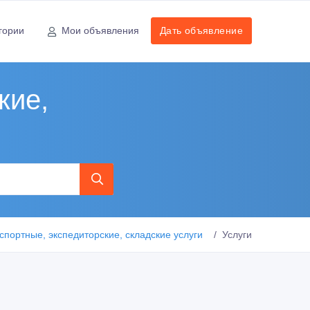
гории
Мои объявления
Дать объявление
кие,
спортные, экспедиторские, складские услуги
Услуги