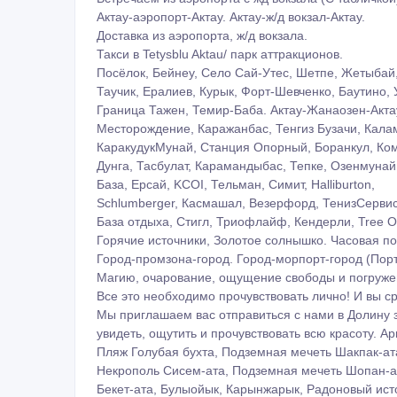
Трансфер города Актау на любую точку по Мангист
Тахи по святым местам Бекет ата, Караман ата, Ш
Встреча и проводы гостей в аэропорту, на жд вокза
Заказ такси/трансфера из аэропорта/вокзала в оте
Встречаем из аэропорта с жд вокзала (С табличкой
Актау-аэропорт-Актау. Актау-ж/д вокзал-Актау.
Доставка из аэропорта, ж/д вокзала.
Такси в Tetysblu Aktau/ парк аттракционов.