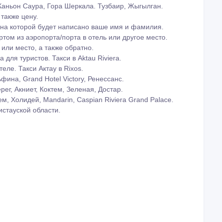
, Акеспе
Умирзак.
у.
мкас,
мсомольское,
газ.
.
Life, Rixos.
 городу.
 Курык).
ние в фантазии не передать словами.
разу поймёте, о чём мы говорим.
 замков Айракты Шоманай,
Арыстановское нефтяное месторождение.
а, Каньон Тамшалы.
та, Гора Бозжыра.
очник, Мыс Песчаный, Гора Айракты.
Каньон Саура, Гора Шеркала. Тузбаир, Жыгылган.
 также цену.
, на которой будет написано ваше имя и фамилия.